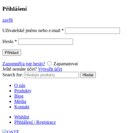
Přihlášení
zavřít
Uživatelské jméno nebo e-mail
*
Heslo
*
Přihlásit
Zapomněl/a jste heslo?
Zapamatovat
Ještě nemáte účet?
Vytvořit účet
Search for:
Hledat
O nás
Produkty
Blog
Média
Kontakt
Wishlist
Přihlášení / Registrace