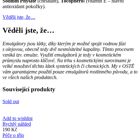
Sodium Phytate
(chelatant),
Tocophero
l (vitamín E – hlavní
antioxidant pokožky).
Věděli jste, že…
Věděli jste, že…
Emulgátory jsou látky, díky kterým je možné spojit vodnou fázi
s olejovou, obecně tedy dvě nesmísitelné kapaliny. Tímto procesem
vzniká tzv. emulze. Využití emulgátorů je tedy v kosmetickém
průmyslu naprosto klíčové. Na trhu s kosmetickými surovinami je
velké množství těchto látek syntetických či chemických. My v OSTĒ
vám garantujeme použití pouze emulgátorů rostlinného původu, a to
ve všech našich produktech.
Související produkty
Sold out
Add to wishlist
Rychlý náhled
190
Kč
Péče o tělo