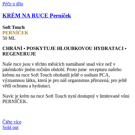
Péče o tělo
KRÉM NA RUCE Perníček
Soft Touch
PERNÍČEK
50 ML
CHRÁNÍ • POSKYTUJE HLOUBKOVOU HYDRATACI •
REGENERUJE
Naše ruce jsou v těchto měsících namáhané snad více než v
jakémkoliv jiném ročním období. Proto jsme recepturu našeho
krému na ruce Soft Touch obohatili ještě o sodium PCA,
významnou látku, která je pro náš organismus přirozená, pro ještě
větší ochranu a hydrataci.
Navíc je krém na ruce Soft Touch nyní dostupný v limitované vůni
PERNÍČEK.
Čtěte více
Sold out