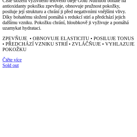
Čisté složení výživného tělového oleje Gold Nutrition bohaté na
antioxidanty pokožku zpevňuje, obnovuje pružnost pokožky,
posiluje její strukturu a chrání ji před negativními vnějšími vlivy.
Díky bohatému složení pomáhá s redukcí stirí a předchází jejich
dalšímu vzniku. Pokožku chrání, hloubkově ji vyživuje a pomáhá
uzamykat hydrataci.
ZPEVŇUJE • OBNOVUJE ELASTICITU • POSILUJE TONUS
• PŘEDCHÁZÍ VZNIKU STRIÍ •
ZVLÁČŇUJE • VYHLAZUJE
POKOŽKU
Čtěte více
Sold out