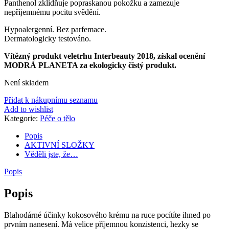
Panthenol zklidňuje popraskanou pokožku a zamezuje
nepříjemnému pocitu svědění.
Hypoalergenní. Bez parfemace.
Dermatologicky testováno.
Vítězný produkt veletrhu Interbeauty 2018, získal ocenění
MODRÁ PLANETA za ekologicky čistý produkt.
Není skladem
Přidat k nákupnímu seznamu
Add to wishlist
Kategorie:
Péče o tělo
Popis
AKTIVNÍ SLOŽKY
Věděli jste, že…
Popis
Popis
Blahodárné účinky kokosového krému na ruce pocítíte ihned po
prvním nanesení. Má velice příjemnou konzistenci, hezky se