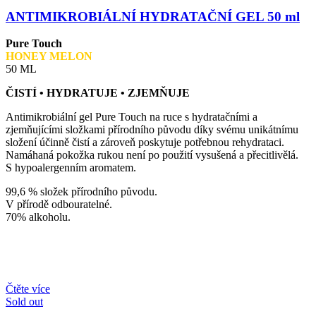
ANTIMIKROBIÁLNÍ HYDRATAČNÍ GEL 50 ml
Pure Touch
HONEY MELON
50 ML
ČISTÍ • HYDRATUJE • ZJEMŇUJE
Antimikrobiální gel Pure Touch na ruce s hydratačními a
zjemňujícími složkami přírodního původu díky svému unikátnímu
složení účinně čistí a zároveň poskytuje potřebnou rehydrataci.
Namáhaná pokožka rukou není po použití vysušená a přecitlivělá.
S hypoalergenním aromatem.
99,6 % složek přírodního původu.
V přírodě odbouratelné.
70% alkoholu.
Čtěte více
Sold out