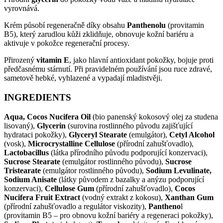
vyrovnává.
Krém působí regeneračně díky obsahu
Panthenolu
(provitamin
B5), který zarudlou kůži zklidňuje, obnovuje kožní bariéru a
aktivuje v pokožce regenerační procesy.
Přirozený
vitamin E
, jako hlavní antioxidant pokožky, bojuje proti
předčasnému stárnutí. Při pravidelném používání jsou ruce zdravé,
sametově hebké, vyhlazené a vypadají mladistvěji.
INGREDIENTS
Aqua, Cocos Nucifera Oil
(bio panenský kokosový olej za studena
lisovaný),
Glycerin
(surovina rostlinného původu zajišťující
hydrataci pokožky),
Glyceryl Stearate
(emulgátor),
Cetyl Alcohol
(vosk),
Microcrystalline Cellulose
(přírodní zahušťovadlo),
Lactobacillus
(látka přírodního původu podporující konzervaci),
Sucrose Stearate
(emulgátor rostlinného původu),
Sucrose
Tristearate
(emulgátor rostlinného původu),
Sodium Levulinate,
Sodium Anisate
(látky původem z bazalky a anýzu podporující
konzervaci),
Cellulose Gum
(přírodní zahušťovadlo),
Cocos
Nucifera Fruit Extract
(vodný extrakt z kokosu),
Xanthan Gum
(přírodní zahušťovadlo a regulátor viskozity),
Pantheno
l
(provitamin B5 – pro obnovu kožní bariéry a regeneraci pokožky),