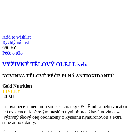
Add to wishlist
Rychlý náhled
690
Kč
Péče o tělo
VÝŽIVNÝ TĚLOVÝ OLEJ Lively
NOVINKA TĚLOVÉ PÉČE PLNÁ ANTIOXIDANTŮ
Gold Nutrition
LIVELY
50 ML
Tělová péče je nedílnou součástí značky OSTĒ od samého začátku
její existence. K tělovým máslům nyní přibyla žhavá novinka –
výživný tělový olej obohacený o kyselinu hyaluronovou a extra
silné antioxidanty.