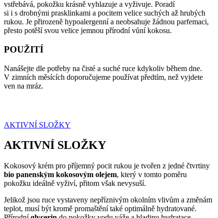
vstřebává, pokožku krásně vyhlazuje a vyživuje. Poradí
si i s drobnými prasklinkami a pocitem velice suchých až hrubých
rukou. Je přirozeně hypoalergenní a neobsahuje žádnou parfemaci,
přesto potěší svou velice jemnou přírodní vůní kokosu.
POUŽITÍ
Nanášejte dle potřeby na čisté a suché ruce kdykoliv během dne.
V zimních měsících doporučujeme používat předtím, než vyjdete
ven na mráz.
AKTIVNÍ SLOŽKY
AKTIVNÍ SLOŽKY
Kokosový krém pro příjemný pocit rukou je tvořen z jedné čtvrtiny
bio panenským kokosovým olejem
, který v tomto poměru
pokožku ideálně vyživí, přitom však nevysuší.
Jelikož jsou ruce vystaveny nepříznivým okolním vlivům a změnám
teplot, musí být kromě promaštění také optimálně hydratované.
Přírodní
glycerin
do pokožky vodu váže a hladinu hydratace