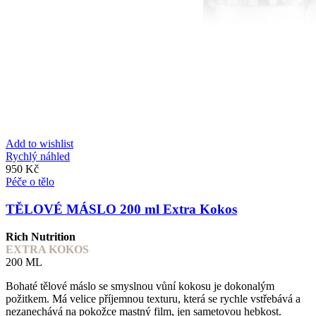
Add to wishlist
Rychlý náhled
950
Kč
Péče o tělo
TĚLOVÉ MÁSLO 200 ml Extra Kokos
Rich Nutrition
EXTRA KOKOS
200 ML
Bohaté tělové máslo se smyslnou vůní kokosu je dokonalým
požitkem. Má velice příjemnou texturu, která se rychle vstřebává a
nezanechává na pokožce mastný film, jen sametovou hebkost.