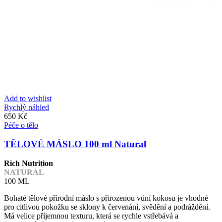
Add to wishlist
Rychlý náhled
650
Kč
Péče o tělo
TĚLOVÉ MÁSLO 100 ml Natural
Rich Nutrition
NATURAL
100 ML
Bohaté tělové přírodní máslo s přirozenou vůní kokosu je vhodné
pro citlivou pokožku se sklony k červenání, svědění a podráždění.
Má velice příjemnou texturu, která se rychle vstřebává a