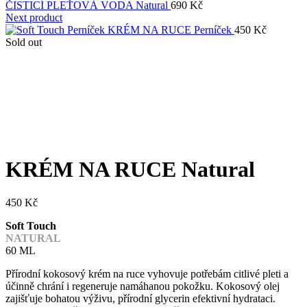
ČISTICÍ PLEŤOVÁ VODA Natural
690
Kč
Next product
KRÉM NA RUCE Perníček
450
Kč
Sold out
Click to enlarge
KRÉM NA RUCE Natural
450
Kč
Soft Touch
NATURAL
60 ML
Přírodní kokosový krém na ruce vyhovuje potřebám citlivé pleti a
účinně chrání i regeneruje namáhanou pokožku. Kokosový olej
zajišťuje bohatou výživu, přírodní glycerin efektivní hydrataci.