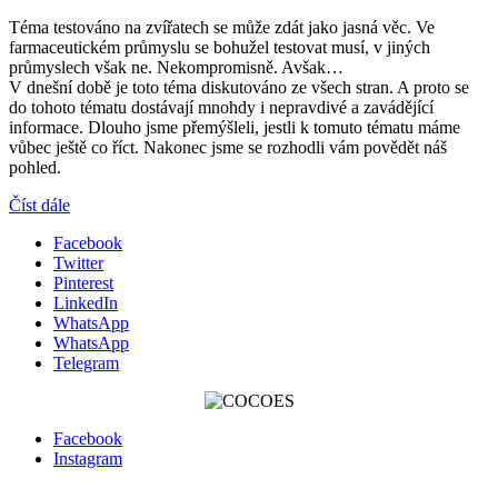
Téma testováno na zvířatech se může zdát jako jasná věc. Ve
farmaceutickém průmyslu se bohužel testovat musí, v jiných
průmyslech však ne. Nekompromisně. Avšak…
V dnešní době je toto téma diskutováno ze všech stran. A proto se
do tohoto tématu dostávají mnohdy i nepravdivé a zavádějící
informace. Dlouho jsme přemýšleli, jestli k tomuto tématu máme
vůbec ještě co říct. Nakonec jsme se rozhodli vám povědět náš
pohled.
Číst dále
Facebook
Twitter
Pinterest
LinkedIn
WhatsApp
WhatsApp
Telegram
Facebook
Instagram