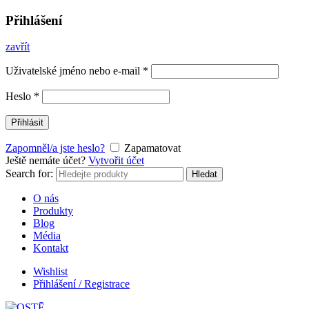
Přihlášení
zavřít
Uživatelské jméno nebo e-mail
*
Heslo
*
Přihlásit
Zapomněl/a jste heslo?
Zapamatovat
Ještě nemáte účet?
Vytvořit účet
Search for:
Hledat
O nás
Produkty
Blog
Média
Kontakt
Wishlist
Přihlášení / Registrace